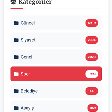
Kategoriler
Güncel
6919
Siyaset
2334
Genel
2023
Spor
1993
Belediye
1441
Asayiş
869