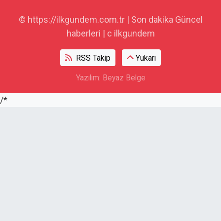
© https://ilkgundem.com.tr | Son dakika Güncel
haberleri | c ilkgundem
RSS Takip
Yukarı
Yazılım: Beyaz Belge
/*