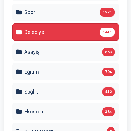
Spor
1971
Belediye
1441
Asayiş
863
Eğitim
794
Sağlık
442
Ekonomi
384